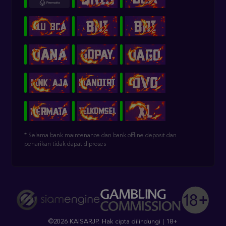
* Selama bank maintenance dan bank offline deposit dan
penarikan tidak dapat diproses
©2026 KAISARJP. Hak cipta dilindungi | 18+