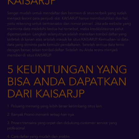
Sangat mudah untuk mendaftar dan bermain di situs terbaik yang sudah
menjadi favorit para penjudi slot. KAISARJP hanya membutuhkan dua hal,
yaitu rekening untuk bertransaksi dan nomor ponsel. Jika ada website yang
meminta data melebihi kedua hal tersebut, maka kredibilitasnya patut
dipertanyakan. Langkah selanjutnya adalah menekan tombol daftar yang
terletak di kanan atas setelah masuk ke situs KAISARJP. Kemudian isi data-
data yang diminta pada formulir pendaftaran. Setelah semua data terisi
dengan benar, tekan tombol daftar. Setelah itu Anda resmi menjadi
member di situs KAISARJP.
5 KEUNTUNGAN YANG
BISA ANDA DAPATKAN
DARI KAISARJP
1. Peluang menang yang lebih besar ketimbang situs lain.
2. Banyak Promo menarik setiap hari nya.
3. Proses transaksi yang cepat dan didukung customer service yang
profesional.
4. Cara daftar yang mudah dan praktis.