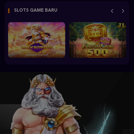
SLOTS GAME BARU
Sweet Bonanza
cokl****8
IDR
1,678,600.00
Gates of Olympus 1000
man****7
IDR
1,639,100.00
Gates of Olympus 1000
man****7
IDR
1,540,000.00
Gates of Olympus Super Scatter
cokl****8
IDR
1,297,750.00
Gates of Olympus Super Scatter
cokl****8