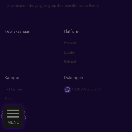
5. permainan slot yang lengkap dan memiliki lisensi Resmi.
Kebijaksanaan
Platform
Promosi
Loyalty
Referral
Kategori
Dukungan
Hot Games
+6283893685230
Slots
Live Casino
Race
MENU
Olahraga
Crash Game