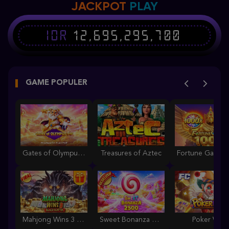
JACKPOT
PLAY
IDR
12,695,295,700
GAME POPULER
Gates of Olympus POP
Treasures of Aztec
Mahjong Wins 3 – Black Scatter
Sweet Bonanza 2500
Poker Win