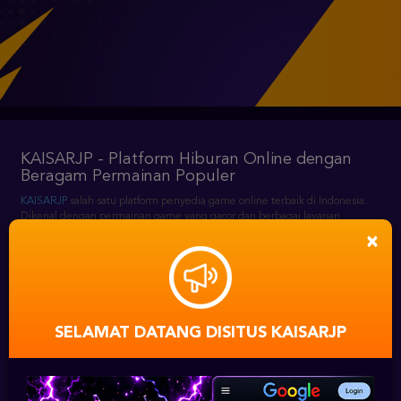
KAISARJP - Platform Hiburan Online dengan
Beragam Permainan Populer
KAISARJP
salah satu platform penyedia game online terbaik di Indonesia.
Dikenal dengan permainan game yang gacor dan berbagai layanan
unggulan, Kaisarjp menawarkan pengalaman bermain yang tak tertandingi
bagi para penggemar game online.
×
KAISARJP SITUS
TERBAIK SAAT INI
SELAMAT DATANG DISITUS KAISARJP
KAISARJP situs game slot online gacor terbaik gampang Maxwin, situs
terbaik dan terpercaya nomor 1 di Indonesia. Ingin menikmati kemenangan
setiap hari dan sensasi maxwin? Pilihan tepat hanya di KAISARJP. situs kami
resmi dan terpopuler dengan rate kemenangan 99% selalu memberi