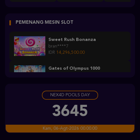
PEMENANG MESIN SLOT
Sweet Rush Bonanza
bran****7
IDR
14,296,500.00
Gates of Olympus 1000
cokl****8
IDR
5,543,200.00
NEX4D POOLS DAY
Gates of Olympus Super Scatter
bran****7
3645
IDR
3,680,650.00
Starlight Princess™ 1000
Kam, 06-Agt-2026 00.00.00
cham****s
IDR
3,558,800.00