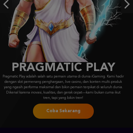
IDR
2,525,200.00
Previous
Ne
Gates of Olympus Super Scatter
bran****7
IDR
2,250,270.00
FAT PANDA
Fat Panda adalah slot brand dari Pragmatic Play yang bold dan penuh impact!
Dirancang buat nyita perhatian dan kasih gameplay seru yang nggak
ketebak. Dengan energi yang meledak-ledak, visual yang kece, dan potensi
menang besar—Fat Panda bukan cuma hiburan, tapi pembawa hoki sejati!
Coba Sekarang