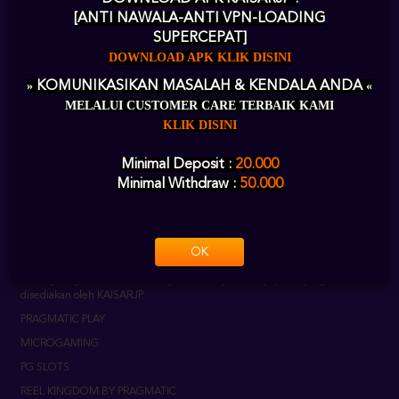
BEBERAPA MACAM
[ANTI NAWALA-ANTI VPN-LOADING
SUPERCEPAT]
PROVIDER SLOT
DOWNLOAD APK KLIK DISINI
ONLINE TERBAIK DI
»
KOMUNIKASIKAN MASALAH & KENDALA ANDA
«
MELALUI CUSTOMER CARE TERBAIK KAMI
KAISARJP
KLIK DISINI
Wajib Anda ketahui bahwa jika ingin mendapatkan yang terbaik, maka
Minimal Deposit :
20.000
sebaiknya Anda berkenalan terlebih dahulu dengan provider yang
Minimal Withdraw :
50.000
menyediakan banyak ragam permainannya. Jika Anda sudah merasa tidak
gacor di satu provider, maka Anda bisa beralih ke provider lain yang
disediakan oleh KAISARJP. Biasanya para penjudi profesional akan dengan
mudah menentukan kapan waktu yang tepat untuk bermain di satu
provider karena dirasa sedang gacor dan menghindari provider lain karena
OK
sedang rungkad. Berikut berbagai macam provider populer yang
disediakan oleh KAISARJP.
PRAGMATIC PLAY
MICROGAMING
PG SLOTS
REEL KINGDOM BY PRAGMATIC