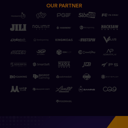
OUR PARTNER