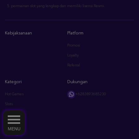
5. permainan slot yang lengkap dan memiliki lisensi Resmi.
Kebijaksanaan
Platform
Promosi
Loyalty
Referral
Kategori
Dukungan
Hot Games
+6283893685230
Slots
Live Casino
Race
MENU
Olahraga
Crash Game