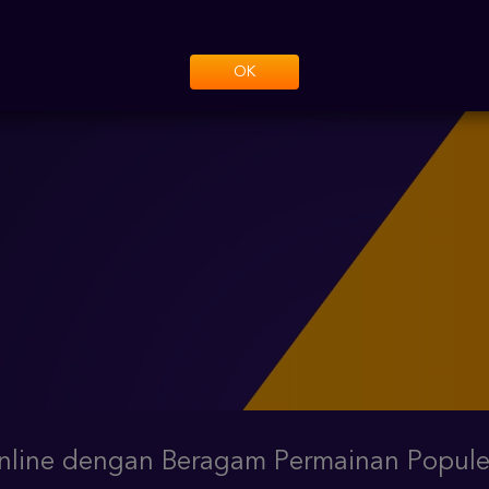
OK
Online dengan Beragam Permainan Popule