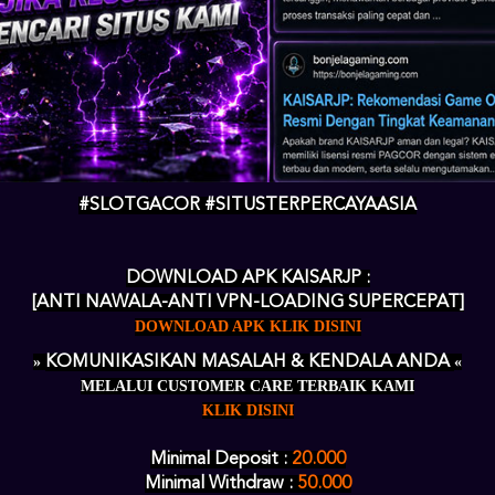
OUR PARTNER
#SLOTGACOR #SITUSTERPERCAYAASIA
DOWNLOAD APK KAISARJP :
[ANTI NAWALA-ANTI VPN-LOADING SUPERCEPAT]
DOWNLOAD APK KLIK DISINI
»
KOMUNIKASIKAN MASALAH & KENDALA ANDA
«
MELALUI CUSTOMER CARE TERBAIK KAMI
KLIK DISINI
Minimal Deposit :
20.000
Minimal Withdraw :
50.000