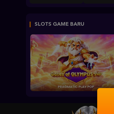
SLOTS GAME BARU