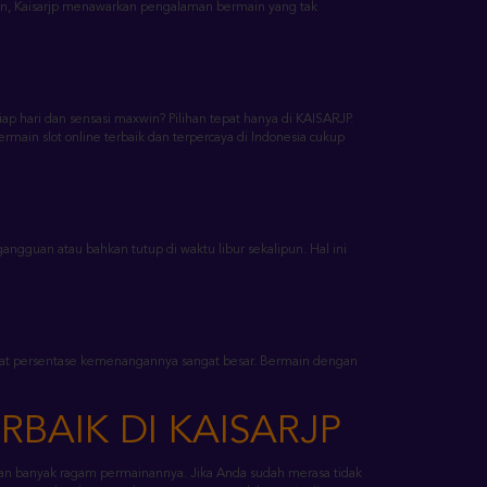
lan, Kaisarjp menawarkan pengalaman bermain yang tak
ap hari dan sensasi maxwin? Pilihan tepat hanya di KAISARJP.
ain slot online terbaik dan terpercaya di Indonesia cukup
guan atau bahkan tutup di waktu libur sekalipun. Hal ini
kat persentase kemenangannya sangat besar. Bermain dengan
BAIK DI KAISARJP
kan banyak ragam permainannya. Jika Anda sudah merasa tidak