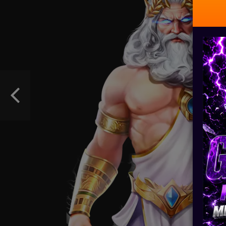
Previous