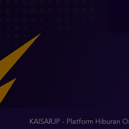
KAISARJP - Platform Hiburan 