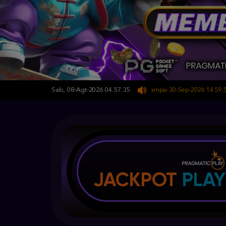
Sab, 08-Agt-2026 04.57.35
irtual Sports pada 30-Jun-2026 dari 14.59.59 sampai 30-Sep-2026 14.59.59. Selama
JACKPOT
PLAY