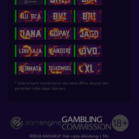
* Selama bank maintenance dan bank offline deposit dan
penarikan tidak dapat diproses
©2026 KAISARJP. Hak cipta dilindungi | 18+