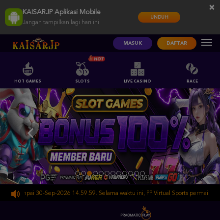
×
KAISARJP Aplikasi Mobile
UNDUH
Jangan tampilkan lagi hari ini
MASUK
DAFTAR
HOT GAMES
SLOTS
LIVE CASINO
RACE
9 sampai 30-Sep-2026 14.59.59. Selama waktu ini, PP Virtual Sports permainan tid