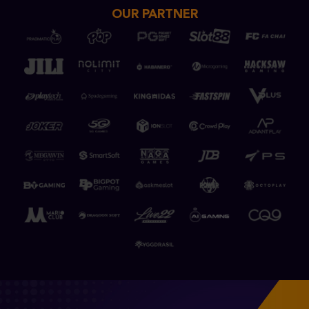
OUR PARTNER