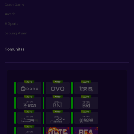
Arcade
E-Sports
Sabung Ayam
Komunitas