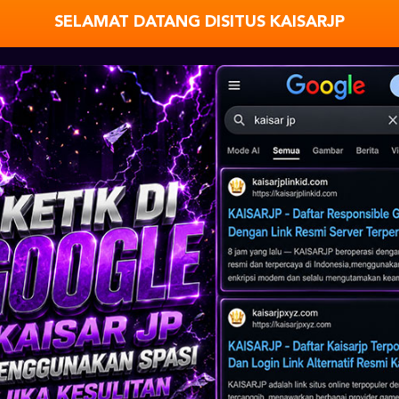
SELAMAT DATANG DISITUS KAISARJP
Fat Panda adalah 
impact! Dirancang buat 
ketebak. Dengan energi 
menang besar—Fat Pan