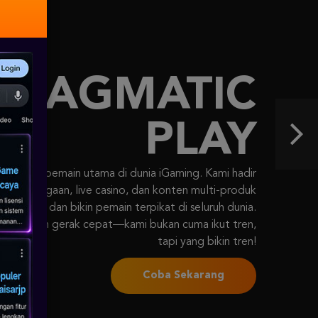
man****7
IDR
1,540,000.00
Mahjong Wins 3 – Black
Scatter
maimu****0
IDR
1,451,520.00
FAT PANDA
Gates of Olympus Super
Nex
Scatter
slot brand dari Pragmatic Play yang bold dan penuh
cokl****8
IDR
1,297,750.00
nyita perhatian dan kasih gameplay seru yang nggak
yang meledak-ledak, visual yang kece, dan potensi
da bukan cuma hiburan, tapi pembawa hoki sejati!
Coba Sekarang