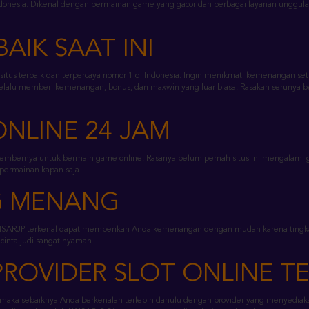
 Indonesia. Dikenal dengan permainan game yang gacor dan berbagai layanan unggu
BAIK SAAT INI
itus terbaik dan terpercaya nomor 1 di Indonesia. Ingin menikmati kemenangan seti
lalu memberi kemenangan, bonus, dan maxwin yang luar biasa. Rasakan serunya berm
ONLINE 24 JAM
bernya untuk bermain game online. Rasanya belum pernah situs ini mengalami gang
permainan kapan saja.
G MENANG
 KAISARJP terkenal dapat memberikan Anda kemenangan dengan mudah karena ting
cinta judi sangat nyaman.
OVIDER SLOT ONLINE TER
, maka sebaiknya Anda berkenalan terlebih dahulu dengan provider yang menyedia