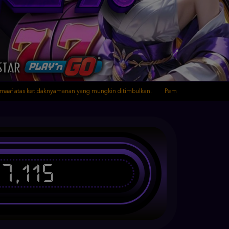
 ketidaknyamanan yang mungkin ditimbulkan.
Pemeliharaan Terjadwal: MarbleX p
7,115