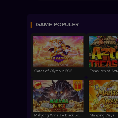
GAME POPULER
Gates of Olympus POP
Treasures of Azt
Mahjong Wins 3 – Black Scatter
Mahjong Ways