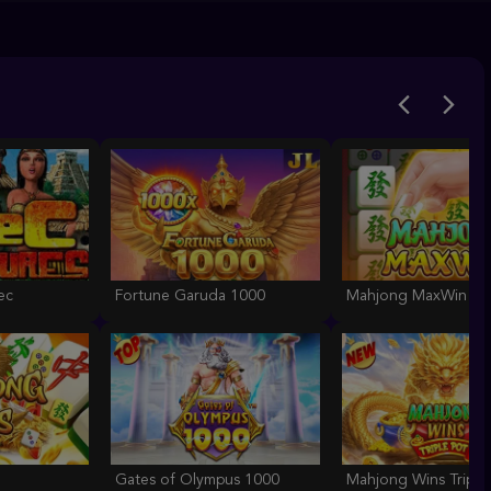
ec
Fortune Garuda 1000
Mahjong MaxWin
Gates of Olympus 1000
Mahjong Wins Triple