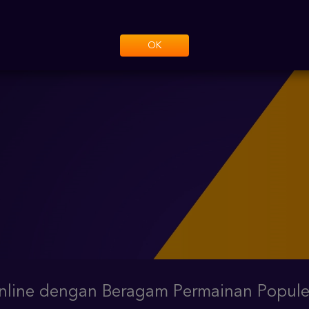
OK
Online dengan Beragam Permainan Popule