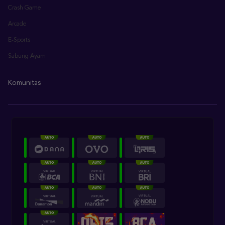
Arcade
E-Sports
Sabung Ayam
Komunitas