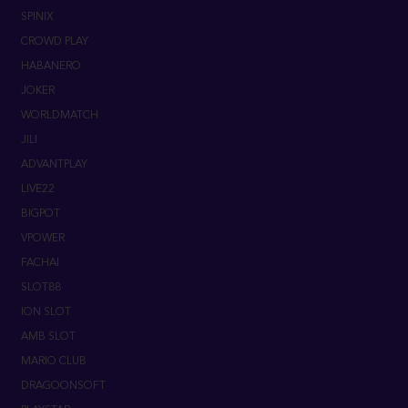
SPINIX
CROWD PLAY
HABANERO
JOKER
WORLDMATCH
JILI
ADVANTPLAY
LIVE22
BIGPOT
VPOWER
FACHAI
SLOT88
ION SLOT
AMB SLOT
MARIO CLUB
DRAGOONSOFT
PLAYSTAR