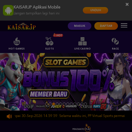
×
KAISARJP Aplikasi Mobile
UNDUH
Jangan tampilkan lagi hari ini
MASUK
DAFTAR
HOT GAMES
SLOTS
LIVE CASINO
RACE
59 sampai 30-Sep-2026 14.59.59. Selama waktu ini, PP Virtual Sports permainan ti