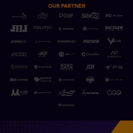
OUR PARTNER