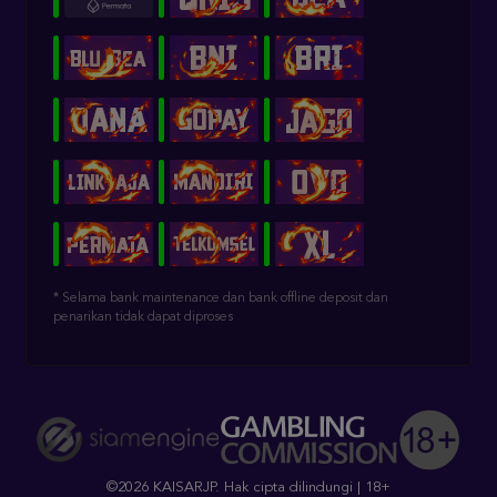
* Selama bank maintenance dan bank offline deposit dan
penarikan tidak dapat diproses
©2026 KAISARJP. Hak cipta dilindungi | 18+