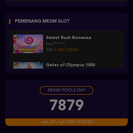
PEMENANG MESIN SLOT
Sweet Rush Bonanza
bran****7
IDR
3,365,520.00
Gates of Olympus 1000
cokl****8
IDR
2,766,300.00
NEX4D POOLS DAY
Starlight Princess Super Scatter
goe****4
7879
IDR
2,373,750.00
Gates of Olympus 1000
Jum, 07-Agt-2026 00.00.00
cokl****8
IDR
2,190,000.00