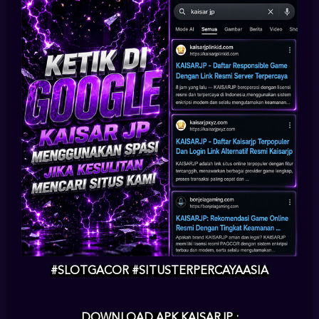
kemenangan, bonus, dan maxwin yang luar biasa. Rasakan serunya
bermain slot online terbaik dan terpercaya di Indonesia cukup dengan 1
AKUN saja.
KAISARJP WEBSITE
ONLINE 24 JAM
KAISARJP
memang tidak mengenal kata libur dalam melayani membernya
untuk bermain game online. Rasanya belum pernah situs ini mengalami
gangguan atau bahkan tutup di waktu libur sekalipun. Hal ini tentu saja
membuat Anda pecinta game online bisa memainkan permainan kapan
saja.
KAISARJP GAMPANG
MENANG
Satu hal yang paling disukai oleh para member adalah karena KAISARJP
terkenal dapat memberikan Anda kemenangan dengan mudah karena
#SLOTGACOR #SITUSTERPERCAYAASIA
tingkat persentase kemenangannya sangat besar. Bermain dengan Pola
dan RTP yang selalu update setiap harinya membuat para pecinta judi
sangat nyaman.
DOWNLOAD APK KAISARJP :