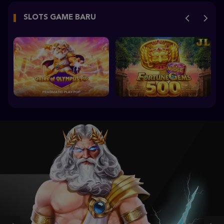
SLOTS GAME BARU
Starlight Princess Super Scatter
u****9
IDR
2,023,800.00
Starlight Princess Super Scatter
jas****5
IDR
1,993,000.00
Sweet Rush Bonanza
bran****7
IDR
1,868,500.00
Gates of Olympus 1000
banj****9
IDR
1,772,500.00
Gates of Olympus 1000
b****2