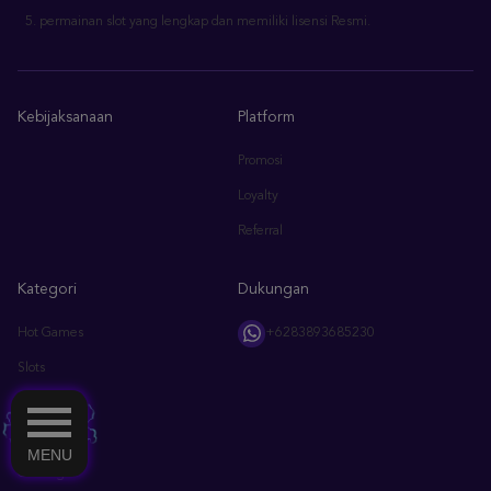
5. permainan slot yang lengkap dan memiliki lisensi Resmi.
Kebijaksanaan
Platform
Promosi
Loyalty
Referral
Kategori
Dukungan
Hot Games
+6283893685230
Slots
Live Casino
Race
MENU
Olahraga
Crash Game