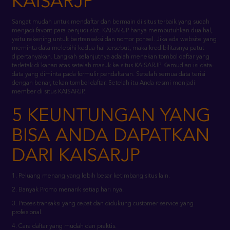
Sangat mudah untuk mendaftar dan bermain di situs terbaik yang sudah
menjadi favorit para penjudi slot. KAISARJP hanya membutuhkan dua hal,
yaitu rekening untuk bertransaksi dan nomor ponsel. Jika ada website yang
meminta data melebihi kedua hal tersebut, maka kredibilitasnya patut
dipertanyakan. Langkah selanjutnya adalah menekan tombol daftar yang
terletak di kanan atas setelah masuk ke situs KAISARJP. Kemudian isi data-
data yang diminta pada formulir pendaftaran. Setelah semua data terisi
dengan benar, tekan tombol daftar. Setelah itu Anda resmi menjadi
member di situs KAISARJP.
5 KEUNTUNGAN YANG
BISA ANDA DAPATKAN
DARI KAISARJP
1. Peluang menang yang lebih besar ketimbang situs lain.
2. Banyak Promo menarik setiap hari nya.
3. Proses transaksi yang cepat dan didukung customer service yang
profesional.
4. Cara daftar yang mudah dan praktis.