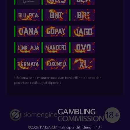
* Selama bank maintenance dan bank offline deposit dan
penarikan tidak dapat diproses
©2026 KAISARJP. Hak cipta dilindungi | 18+