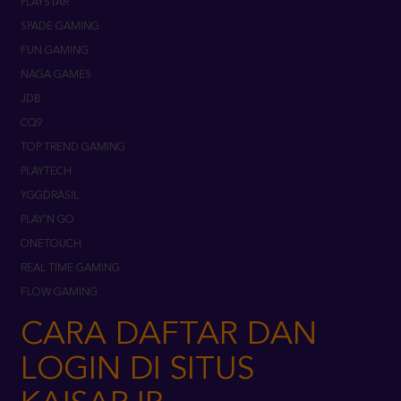
SPADE GAMING
FUN GAMING
NAGA GAMES
JDB
CQ9
TOP TREND GAMING
PLAYTECH
YGGDRASIL
PLAY'N GO
ONETOUCH
REAL TIME GAMING
FLOW GAMING
CARA DAFTAR DAN
LOGIN DI SITUS
KAISARJP