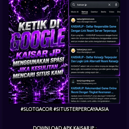
kemenangan, bonus, dan maxwin yang luar biasa. Rasakan serunya
bermain slot online terbaik dan terpercaya di Indonesia cukup dengan 1
AKUN saja.
KAISARJP WEBSITE
ONLINE 24 JAM
KAISARJP
memang tidak mengenal kata libur dalam melayani membernya
untuk bermain game online. Rasanya belum pernah situs ini mengalami
gangguan atau bahkan tutup di waktu libur sekalipun. Hal ini tentu saja
membuat Anda pecinta game online bisa memainkan permainan kapan
saja.
KAISARJP GAMPANG
MENANG
Satu hal yang paling disukai oleh para member adalah karena KAISARJP
terkenal dapat memberikan Anda kemenangan dengan mudah karena
#SLOTGACOR #SITUSTERPERCAYAASIA
tingkat persentase kemenangannya sangat besar. Bermain dengan Pola
dan RTP yang selalu update setiap harinya membuat para pecinta judi
sangat nyaman.
DOWNLOAD APK KAISARJP :