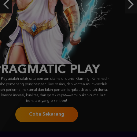
IDR
790,300.00
Previous
Ne
Gates of Olympus 1000
i****9
IDR
686,600.00
FAT PANDA
Fat Panda adalah slot brand dari Pragmatic Play yang bold dan penuh impact!
Dirancang buat nyita perhatian dan kasih gameplay seru yang nggak
ketebak. Dengan energi yang meledak-ledak, visual yang kece, dan potensi
menang besar—Fat Panda bukan cuma hiburan, tapi pembawa hoki sejati!
Coba Sekarang