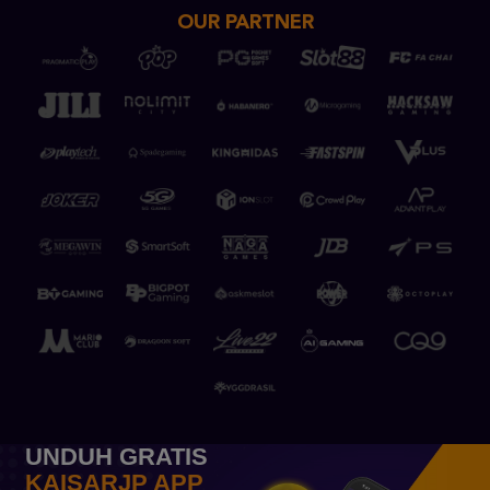
OUR PARTNER
UNDUH GRATIS
KAISARJP APP
Nikmati berbagai permainan dalam satu