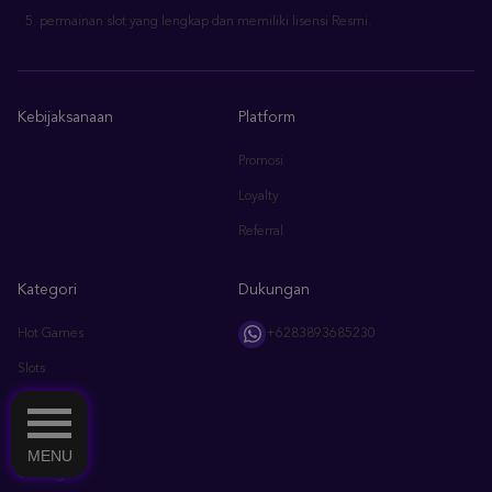
5. permainan slot yang lengkap dan memiliki lisensi Resmi.
Kebijaksanaan
Platform
Promosi
Loyalty
Referral
Kategori
Dukungan
Hot Games
+6283893685230
Slots
Live Casino
Race
MENU
Olahraga
Crash Game