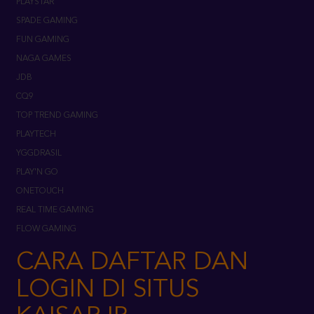
SPADE GAMING
FUN GAMING
NAGA GAMES
JDB
CQ9
TOP TREND GAMING
PLAYTECH
YGGDRASIL
PLAY'N GO
ONETOUCH
REAL TIME GAMING
FLOW GAMING
CARA DAFTAR DAN
LOGIN DI SITUS
KAISARJP