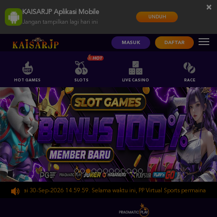
×
KAISARJP Aplikasi Mobile
UNDUH
Jangan tampilkan lagi hari ini
MASUK
DAFTAR
HOT GAMES
SLOTS
LIVE CASINO
RACE
 sampai 30-Sep-2026 14.59.59. Selama waktu ini, PP Virtual Sports permainan tida