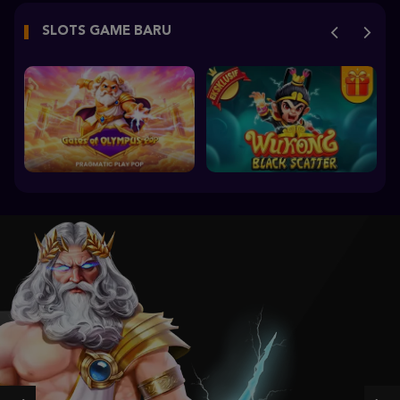
SLOTS GAME BARU
The Dog House Megaways™ 1000
bran****7
IDR
2,226,560.00
Sweet Bonanza 2500
jogi****a
IDR
2,223,250.00
Starlight Princess Super Scatter
u****9
IDR
2,023,800.00
Starlight Princess Super Scatter
jas****5
IDR
1,993,000.00
Sweet Rush Bonanza
bran****7