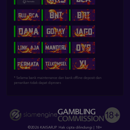
* Selama bank maintenance dan bank offline deposit dan
penarikan tidak dapat diproses
©2026 KAISARJP. Hak cipta dilindungi | 18+