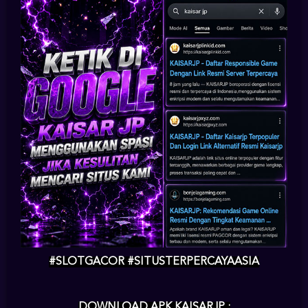
kemenangan, bonus, dan maxwin yang luar biasa. Rasakan serunya
bermain slot online terbaik dan terpercaya di Indonesia cukup dengan 1
AKUN saja.
KAISARJP WEBSITE
ONLINE 24 JAM
KAISARJP
memang tidak mengenal kata libur dalam melayani membernya
untuk bermain game online. Rasanya belum pernah situs ini mengalami
gangguan atau bahkan tutup di waktu libur sekalipun. Hal ini tentu saja
membuat Anda pecinta game online bisa memainkan permainan kapan
saja.
KAISARJP GAMPANG
MENANG
Satu hal yang paling disukai oleh para member adalah karena KAISARJP
terkenal dapat memberikan Anda kemenangan dengan mudah karena
#SLOTGACOR #SITUSTERPERCAYAASIA
tingkat persentase kemenangannya sangat besar. Bermain dengan Pola
dan RTP yang selalu update setiap harinya membuat para pecinta judi
sangat nyaman.
DOWNLOAD APK KAISARJP :