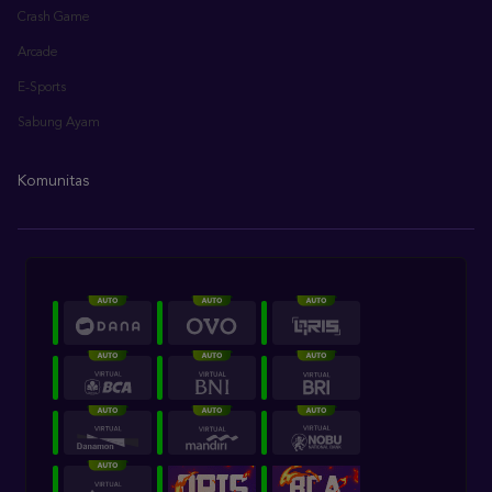
Arcade
E-Sports
Sabung Ayam
Komunitas