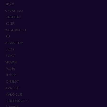
SPINIX
CROWD PLAY
HABANERO
JOKER
WORLDMATCH
JILI
ADVANTPLAY
LIVE22
BIGPOT
VPOWER
FACHAI
SLOT88
ION SLOT
AMB SLOT
MARIO CLUB
DRAGOONSOFT
PLAYSTAR