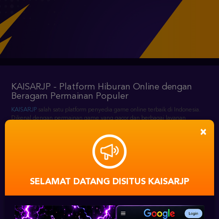
KAISARJP - Platform Hiburan Online dengan
Beragam Permainan Populer
KAISARJP
salah satu platform penyedia game online terbaik di Indonesia.
Dikenal dengan permainan game yang gacor dan berbagai layanan
unggulan, Kaisarjp menawarkan pengalaman bermain yang tak tertandingi
bagi para penggemar game online.
×
KAISARJP SITUS
TERBAIK SAAT INI
SELAMAT DATANG DISITUS KAISARJP
KAISARJP situs game slot online gacor terbaik gampang Maxwin, situs
terbaik dan terpercaya nomor 1 di Indonesia. Ingin menikmati kemenangan
setiap hari dan sensasi maxwin? Pilihan tepat hanya di KAISARJP. situs kami
resmi dan terpopuler dengan rate kemenangan 99% selalu memberi