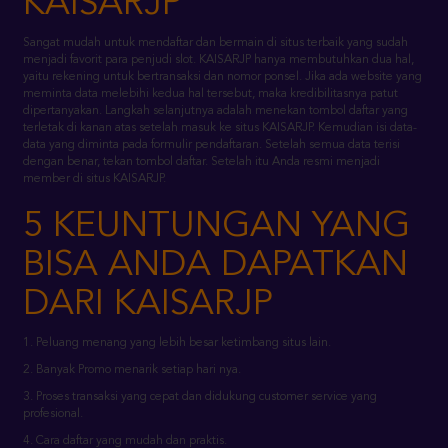
Sangat mudah untuk mendaftar dan bermain di situs terbaik yang sudah
menjadi favorit para penjudi slot. KAISARJP hanya membutuhkan dua hal,
yaitu rekening untuk bertransaksi dan nomor ponsel. Jika ada website yang
meminta data melebihi kedua hal tersebut, maka kredibilitasnya patut
dipertanyakan. Langkah selanjutnya adalah menekan tombol daftar yang
terletak di kanan atas setelah masuk ke situs KAISARJP. Kemudian isi data-
data yang diminta pada formulir pendaftaran. Setelah semua data terisi
dengan benar, tekan tombol daftar. Setelah itu Anda resmi menjadi
member di situs KAISARJP.
5 KEUNTUNGAN YANG
BISA ANDA DAPATKAN
DARI KAISARJP
1. Peluang menang yang lebih besar ketimbang situs lain.
2. Banyak Promo menarik setiap hari nya.
3. Proses transaksi yang cepat dan didukung customer service yang
profesional.
4. Cara daftar yang mudah dan praktis.