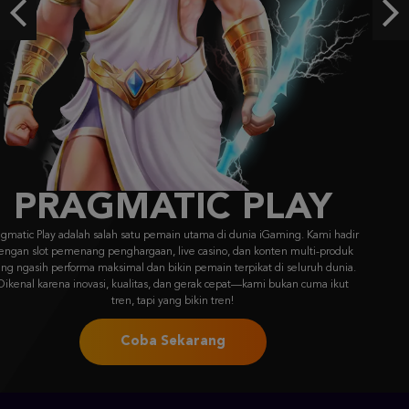
IDR
1,765,500.00
Previous
Ne
Gates of Olympus 1000
bran****7
IDR
1,712,000.00
FAT PANDA
Fat Panda adalah slot brand dari Pragmatic Play yang bold dan penuh impact!
Dirancang buat nyita perhatian dan kasih gameplay seru yang nggak
ketebak. Dengan energi yang meledak-ledak, visual yang kece, dan potensi
menang besar—Fat Panda bukan cuma hiburan, tapi pembawa hoki sejati!
Coba Sekarang