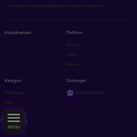
5. permainan slot yang lengkap dan memiliki lisensi Resmi.
Kebijaksanaan
Platform
Promosi
Loyalty
Referral
Kategori
Dukungan
Hot Games
+6283893685230
Slots
Live Casino
Race
MENU
Olahraga
Crash Game