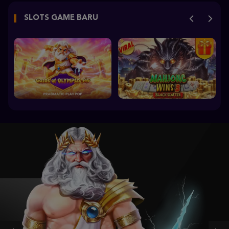
SLOTS GAME BARU
Sweet Bonanza 2500
jogi****a
IDR
5,587,500.00
Sweet Bonanza
cokl****8
IDR
5,234,400.00
Sweet Bonanza
cokl****8
IDR
3,088,800.00
Sweet Bonanza 2500
jogi****a
IDR
2,223,250.00
Sweet Bonanza
jogi****a