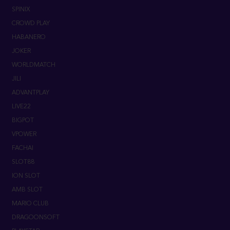
SPINIX
CROWD PLAY
HABANERO
JOKER
WORLDMATCH
JILI
ADVANTPLAY
LIVE22
BIGPOT
VPOWER
FACHAI
SLOT88
ION SLOT
AMB SLOT
MARIO CLUB
DRAGOONSOFT
PLAYSTAR